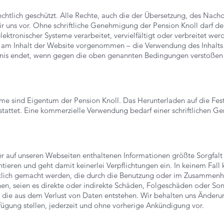
echtlich geschützt. Alle Rechte, auch die der Übersetzung, des Nachd
ir uns vor. Ohne schriftliche Genehmigung der Pension Knoll darf der
ektronischer Systeme verarbeitet, vervielfältigt oder verbreitet w
 am Inhalt der Website vorgenommen – die Verwendung des Inhalts z
nis endet, wenn gegen die oben genannten Bedingungen verstoßen 
lme sind Eigentum der Pension Knoll
. Das Herunterladen auf die Fest
estattet. Eine kommerzielle Verwendung bedarf einer schriftlichen 
 auf unseren Webseiten enthaltenen Informationen größte Sorgfalt
ntieren und geht damit keinerlei Verpflichtungen ein. In keinem Fall
tlich gemacht werden, die durch die Benutzung oder im Zusammenh
hen, seien es direkte oder indirekte Schäden, Folgeschäden oder So
die aus dem Verlust von Daten entstehen.
Wir behalten uns Änderun
rfügung stellen, jederzeit und ohne vorherige Ankündigung vor.