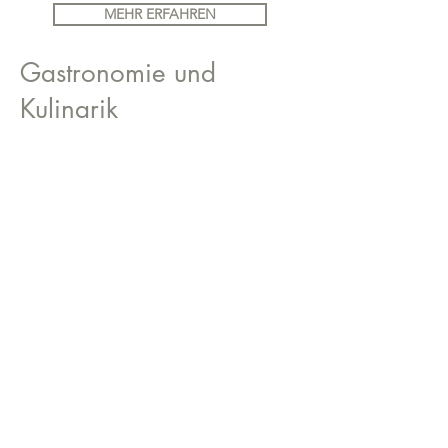
MEHR ERFAHREN
Gastronomie und
Kulinarik
Wussten Sie bereits, dass Urlaubsliebe
auch durch den Magen geht? Die
hervorragende Küche der Urlaubsregion
Attersee verbindet Regionales und
Traditionelles mit einem Hauch
internationaler Kulinarik. Hier isst es sich
besonders gut!
MEHR ERFAHREN
Tagesausflüge am
Attersee